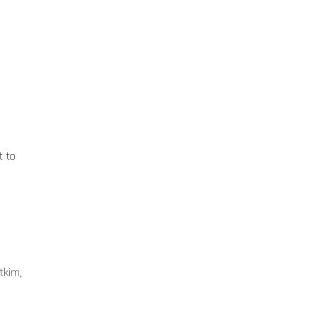
t to
tkim,