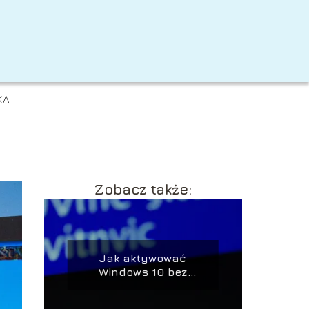
KA
Zobacz także:
Jak aktywować
Windows 10 bez
klucza?