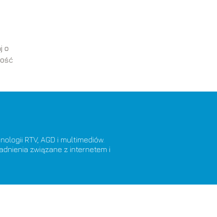
j o
ność
ologii RTV, AGD i multimediów.
adnienia związane z internetem i