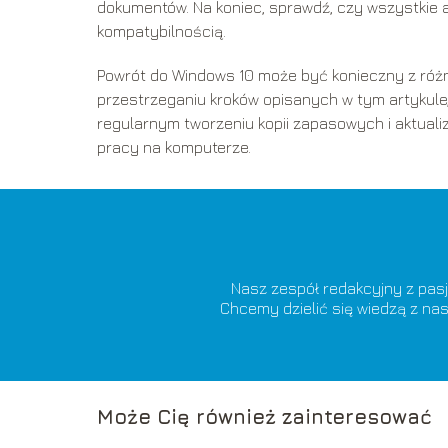
dokumentów. Na koniec, sprawdź, czy wszystkie a
kompatybilnością.
Powrót do Windows 10 może być konieczny z różn
przestrzeganiu kroków opisanych w tym artykule
regularnym tworzeniu kopii zapasowych i aktual
pracy na komputerze.
Nasz zespół redakcyjny z pasj
Chcemy dzielić się wiedzą z nas
Może Cię również zainteresować