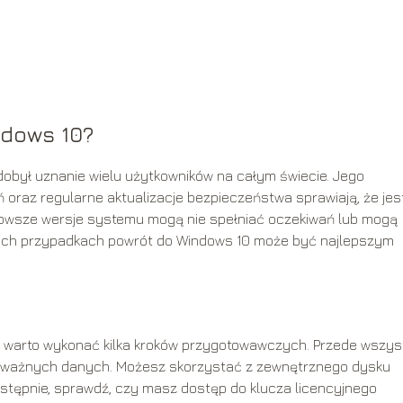
ndows 10?
obył uznanie wielu użytkowników na całym świecie. Jego
 oraz regularne aktualizacje bezpieczeństwa sprawiają, że jes
nowsze wersje systemu mogą nie spełniać oczekiwań lub mogą
kich przypadkach powrót do Windows 10 może być najlepszym
 warto wykonać kilka kroków przygotowawczych. Przede wszys
h ważnych danych. Możesz skorzystać z zewnętrznego dysku
astępnie, sprawdź, czy masz dostęp do klucza licencyjnego