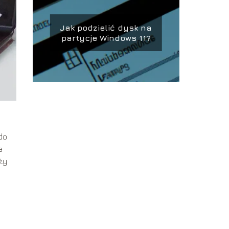
Jak podzielić dysk na
partycje Windows 11?
do
a
ży