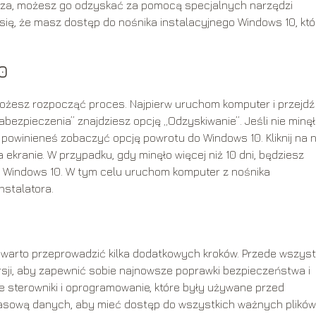
ucza, możesz go odzyskać za pomocą specjalnych narzędzi
się, że masz dostęp do nośnika instalacyjnego Windows 10, któ
0
możesz rozpocząć proces. Najpierw uruchom komputer i przejdź
abezpieczenia” znajdziesz opcję „Odzyskiwanie”. Jeśli nie minę
i, powinieneś zobaczyć opcję powrotu do Windows 10. Kliknij na ni
 ekranie. W przypadku, gdy minęło więcej niż 10 dni, będziesz
u Windows 10. W tym celu uruchom komputer z nośnika
nstalatora.
warto przeprowadzić kilka dodatkowych kroków. Przede wszyst
sji, aby zapewnić sobie najnowsze poprawki bezpieczeństwa i
ne sterowniki i oprogramowanie, które były używane przed
pasową danych, aby mieć dostęp do wszystkich ważnych plików 