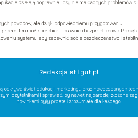
plikacje działają poprawnie i czy nie ma żadnych problemów z
ych powodów, ale dzięki odpowiedniemu przygotowaniu i
, proces ten może przebiec sprawnie i bezproblemowo. Pamięta
izowaniu systemu, aby zapewnić sobie bezpieczeństwo i stabil
Redakcja stilgut.pl
ą odkrywa świat edukacji, marketingu oraz nowoczesnych techn
zymi czytelnikami i sprawiać, by nawet najbardziej złożone zag
nowinkami były proste i zrozumiałe dla każdego.