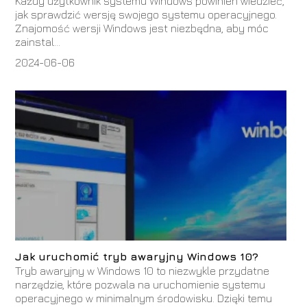
Każdy użytkownik systemu Windows powinien wiedzieć,
jak sprawdzić wersję swojego systemu operacyjnego.
Znajomość wersji Windows jest niezbędna, aby móc
zainstal...
2024-06-06
Jak uruchomić tryb awaryjny Windows 10?
Tryb awaryjny w Windows 10 to niezwykle przydatne
narzędzie, które pozwala na uruchomienie systemu
operacyjnego w minimalnym środowisku. Dzięki temu