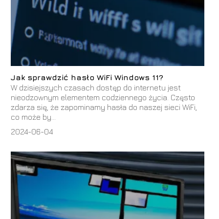
Jak sprawdzić hasło WiFi Windows 11?
W dzisiejszych czasach dostęp do internetu jest
nieodzownym elementem codziennego życia. Często
zdarza się, że zapominamy hasła do naszej sieci WiFi,
co może by...
2024-06-04