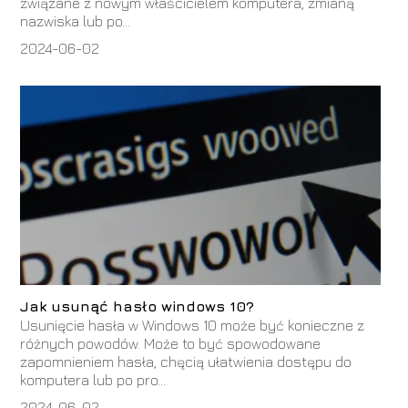
związane z nowym właścicielem komputera, zmianą
nazwiska lub po...
2024-06-02
Jak usunąć hasło windows 10?
Usunięcie hasła w Windows 10 może być konieczne z
różnych powodów. Może to być spowodowane
zapomnieniem hasła, chęcią ułatwienia dostępu do
komputera lub po pro...
2024-06-02