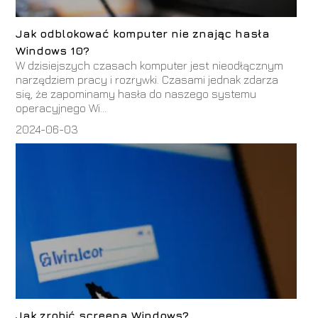
Jak odblokować komputer nie znając hasła
Windows 10?
W dzisiejszych czasach komputer jest nieodłącznym
narzędziem pracy i rozrywki. Czasami jednak zdarza
się, że zapominamy hasła do naszego systemu
operacyjnego Wi...
2024-06-03
Jak zrobić screena Windows?