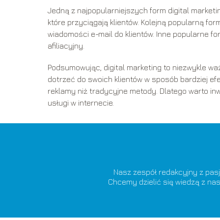
Jedną z najpopularniejszych form digital marketi
które przyciągają klientów. Kolejną popularną fo
wiadomości e-mail do klientów. Inne popularne fo
afiliacyjny.
Podsumowując, digital marketing to niezwykle waż
dotrzeć do swoich klientów w sposób bardziej ef
reklamy niż tradycyjne metody. Dlatego warto in
usługi w internecie.
Nasz zespół redakcyjny z pasj
Chcemy dzielić się wiedzą z nas