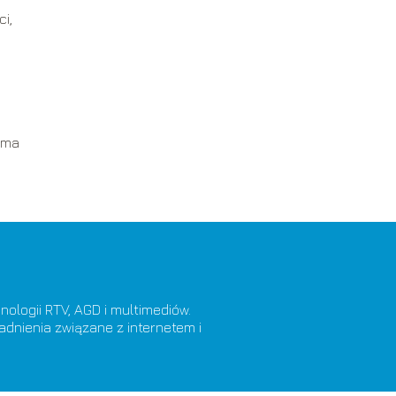
i,
rma
ologii RTV, AGD i multimediów.
adnienia związane z internetem i