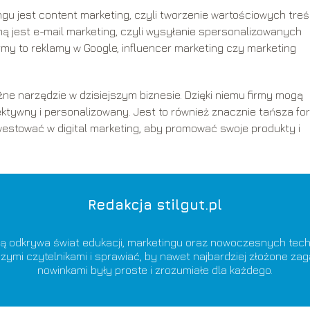
ngu jest content marketing, czyli tworzenie wartościowych treśc
rmą jest e-mail marketing, czyli wysyłanie spersonalizowanych
rmy to reklamy w Google, influencer marketing czy marketing
ne narzędzie w dzisiejszym biznesie. Dzięki niemu firmy mogą
ektywny i personalizowany. Jest to również znacznie tańsza fo
westować w digital marketing, aby promować swoje produkty i
Redakcja stilgut.pl
ą odkrywa świat edukacji, marketingu oraz nowoczesnych techn
zymi czytelnikami i sprawiać, by nawet najbardziej złożone zag
nowinkami były proste i zrozumiałe dla każdego.