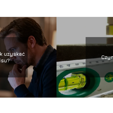
k uzyskać
Czym
isu?